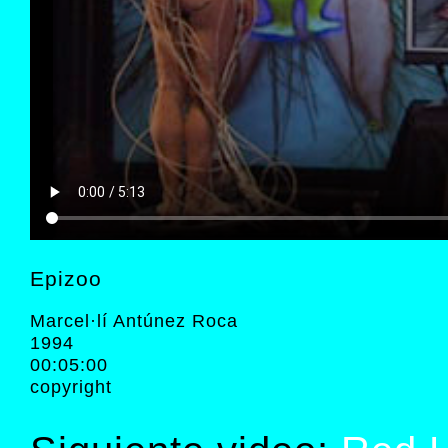
Epizoo
Marcel·lí Antúnez Roca
1994
00:05:00
copyright