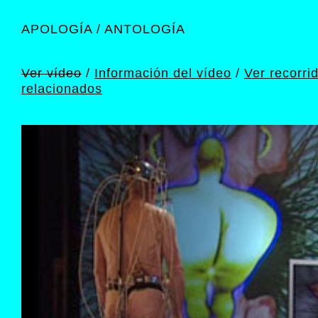
APOLOGÍA / ANTOLOGÍA
Pas
con
prin
Ver vídeo
/
Información del vídeo
/
Ver recorri
relacionados