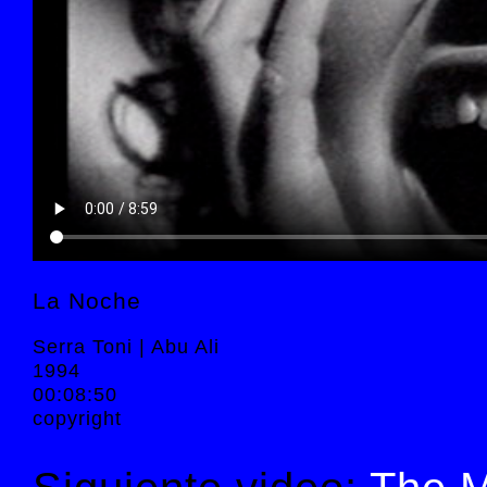
La Noche
Serra Toni | Abu Ali
1994
00:08:50
copyright