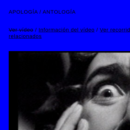
APOLOGÍA / ANTOLOGÍA
Pas
con
prin
Ver vídeo
/
Información del vídeo
/
Ver recorri
relacionados