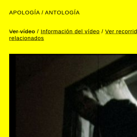
APOLOGÍA / ANTOLOGÍA
Pas
con
prin
Ver vídeo
/
Información del vídeo
/
Ver recorri
relacionados